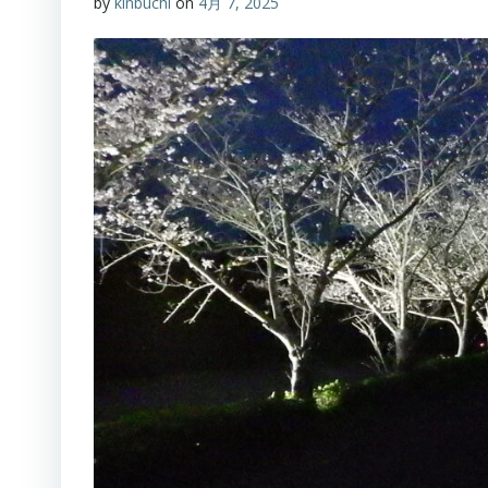
by
kinbuchi
on
4月 7, 2025