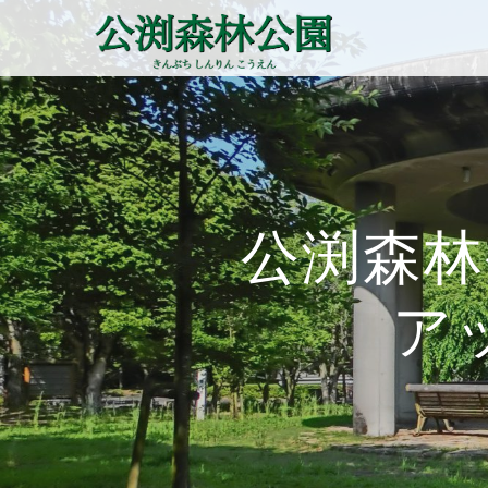
コ
ン
テ
ン
ツ
へ
ス
キ
ッ
公渕森林
プ
ア