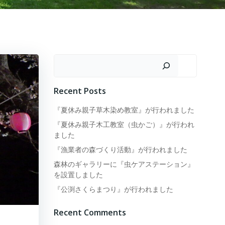
検索
Recent Posts
『夏休み親子草木染め教室』が行われました
『夏休み親子木工教室（虫かご）』が行われ
ました
『漁業者の森づくり活動』が行われました
森林のギャラリーに『虫ケアステーション』
を設置しました
『公渕さくらまつり』が行われました
Recent Comments