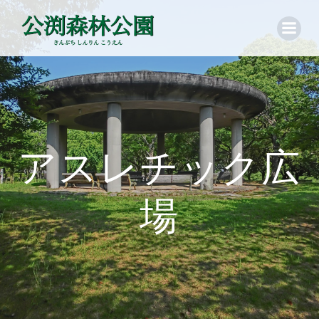
コ
ン
テ
ン
ツ
へ
ス
キ
ッ
アスレチック広
プ
場