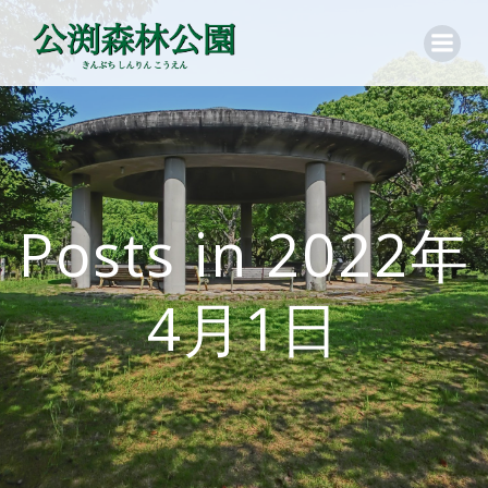
コ
ン
テ
ン
ツ
へ
ス
キ
ッ
Posts in 2022年
プ
4月1日