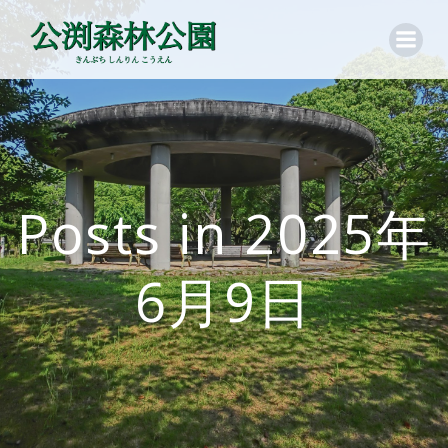
コ
ン
テ
ン
ツ
へ
ス
キ
ッ
Posts in 2025年
プ
6月9日